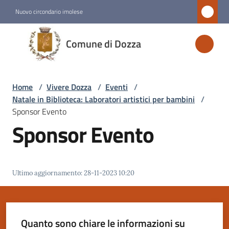
Vai al contenuto
Vai alla navigazione
Vai al footer
Nuovo circondario imolese
Comune
Comune di Dozza
di
Dozza
Home
/
Vivere Dozza
/
Eventi
/
Natale in Biblioteca: Laboratori artistici per bambini
/
Amministrazione
Sponsor Evento
Sponsor Evento
Novità
Servizi
Ultimo aggiornamento
:
28-11-2023 10:20
Vivere
Dozza
Menu selezionato
Quanto sono chiare le informazioni su