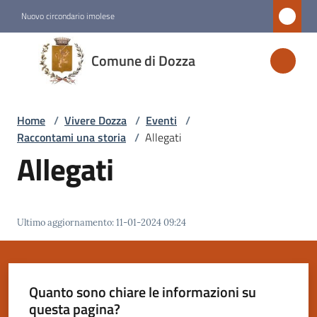
Vai al contenuto
Vai alla navigazione
Vai al footer
Nuovo circondario imolese
Comune
Comune di Dozza
di
Dozza
Home
/
Vivere Dozza
/
Eventi
/
Raccontami una storia
/
Allegati
Amministrazione
Allegati
Novità
Ultimo aggiornamento
:
11-01-2024 09:24
Servizi
Vivere
Dozza
Quanto sono chiare le informazioni su
Menu selezionato
questa pagina?