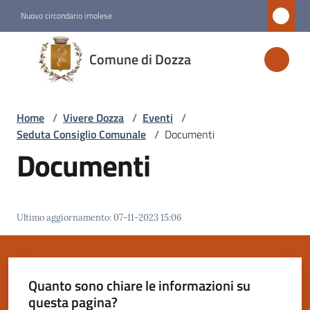
Vai al contenuto
Vai alla navigazione
Vai al footer
Nuovo circondario imolese
Comune
Comune di Dozza
di
Dozza
Home
/
Vivere Dozza
/
Eventi
/
Seduta Consiglio Comunale
/
Documenti
Amministrazione
Documenti
Novità
Ultimo aggiornamento
:
07-11-2023 15:06
Servizi
Vivere
Dozza
Quanto sono chiare le informazioni su
Menu selezionato
questa pagina?