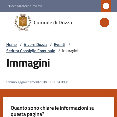
Vai al contenuto
Vai alla navigazione
Vai al footer
Nuovo circondario imolese
Comune
Comune di Dozza
di
Dozza
Home
/
Vivere Dozza
/
Eventi
/
Seduta Consiglio Comunale
/
Immagini
Amministrazione
Immagini
Novità
Ultimo aggiornamento
:
08-11-2024 09:49
Servizi
Vivere
Dozza
Quanto sono chiare le informazioni su
Menu selezionato
questa pagina?