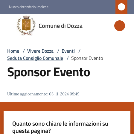
Vai al contenuto
Vai alla navigazione
Vai al footer
Nuovo circondario imolese
Comune
Comune di Dozza
di
Dozza
Home
/
Vivere Dozza
/
Eventi
/
Seduta Consiglio Comunale
/
Sponsor Evento
Amministrazione
Sponsor Evento
Novità
Ultimo aggiornamento
:
08-11-2024 09:49
Servizi
Vivere
Dozza
Quanto sono chiare le informazioni su
Menu selezionato
questa pagina?