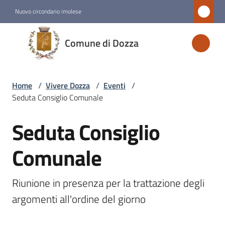
Vai al contenuto
Vai alla navigazione
Vai al footer
Nuovo circondario imolese
Comune
Comune di Dozza
di
Dozza
Home
/
Vivere Dozza
/
Eventi
/
Seduta Consiglio Comunale
Amministrazione
Seduta Consiglio
Salta al contenuto
Novità
Comunale
Servizi
Riunione in presenza per la trattazione degli 
Vivere
argomenti all'ordine del giorno
Dozza
Menu selezionato