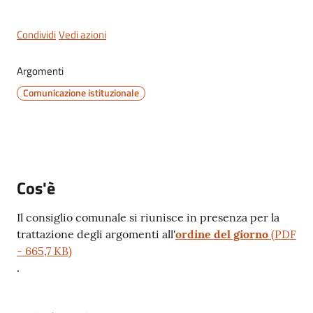
Condividi
Vedi azioni
Argomenti
Servizi
on-
Comunicazione istituzionale
line
Tutti
gli
argomenti
Cos'è
Il consiglio comunale si riunisce in presenza per la
trattazione degli argomenti all'
ordine del giorno
(
PDF
Seguici
-
665,7 KB
)
su
.