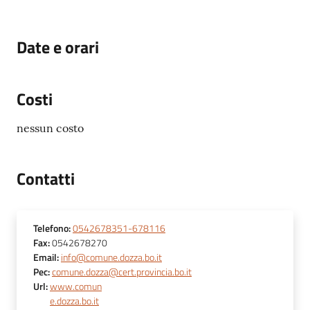
Date e orari
Costi
nessun costo
Contatti
Telefono
:
0542678351-678116
Fax
:
0542678270
Email
:
info@comune.dozza.bo.it
Pec
:
comune.dozza@cert.provincia.bo.it
Url
:
www.comun
e.dozza.bo.it