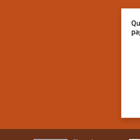
Qu
pa
Valut