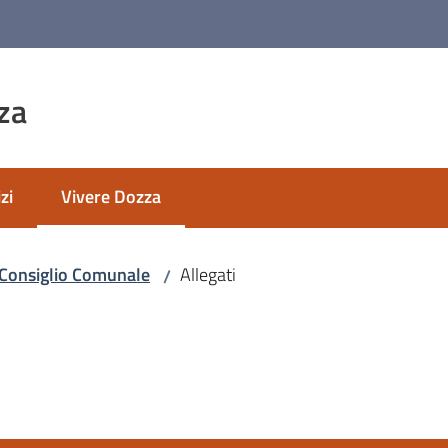
za
zi
Vivere Dozza
Menu selezionato
Consiglio Comunale
Allegati
/