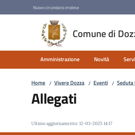
Vai al contenuto
Vai alla navigazione
Vai al footer
Nuovo circondario imolese
Comune di Doz
Amministrazione
Novità
Servi
Home
Vivere Dozza
Eventi
Seduta 
/
/
/
Allegati
Ultimo aggiornamento
:
12-03-2025 14:17