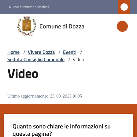
Vai al contenuto
Vai alla navigazione
Vai al footer
Nuovo circondario imolese
Comune
Comune di Dozza
di
Dozza
Home
/
Vivere Dozza
/
Eventi
/
Seduta Consiglio Comunale
/
Video
Amministrazione
Video
Novità
Ultimo aggiornamento
:
25-09-2025 10:05
Servizi
Vivere
Dozza
Quanto sono chiare le informazioni su
Menu selezionato
questa pagina?