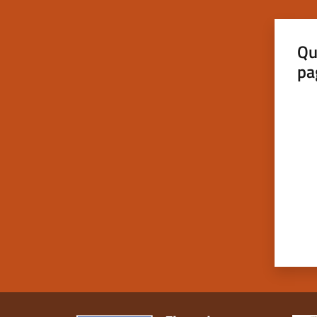
Qu
pa
Valut