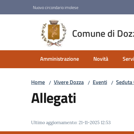
Vai al contenuto
Vai alla navigazione
Vai al footer
Nuovo circondario imolese
Comune di Doz
Amministrazione
Novità
Servi
Home
Vivere Dozza
Eventi
Seduta 
/
/
/
Allegati
Ultimo aggiornamento
:
21-11-2025 12:53