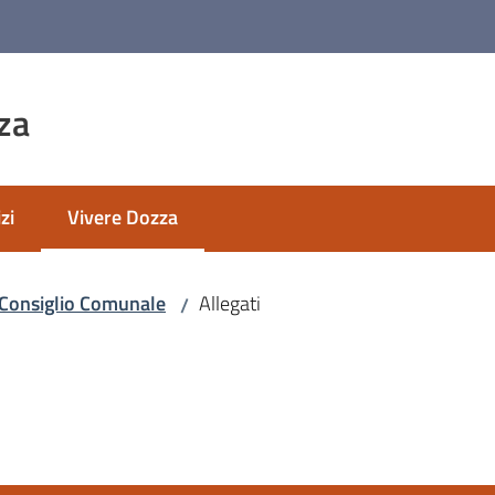
za
zi
Vivere Dozza
Menu selezionato
Consiglio Comunale
Allegati
/