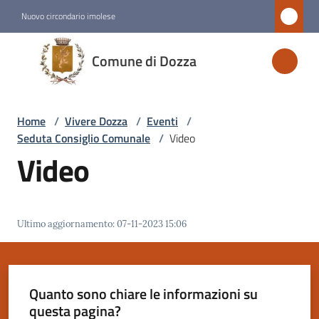
Vai al contenuto
Vai alla navigazione
Vai al footer
Nuovo circondario imolese
Comune
Comune di Dozza
di
Dozza
Home
/
Vivere Dozza
/
Eventi
/
Seduta Consiglio Comunale
/
Video
Amministrazione
Video
Novità
Ultimo aggiornamento
:
07-11-2023 15:06
Servizi
Vivere
Dozza
Quanto sono chiare le informazioni su
Menu selezionato
questa pagina?