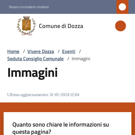
Vai al contenuto
Vai alla navigazione
Vai al footer
Nuovo circondario imolese
Comune
Comune di Dozza
di
Dozza
Home
/
Vivere Dozza
/
Eventi
/
Seduta Consiglio Comunale
/
Immagini
Amministrazione
Immagini
Novità
Ultimo aggiornamento
:
31-01-2024 12:04
Servizi
Vivere
Dozza
Quanto sono chiare le informazioni su
Menu selezionato
questa pagina?