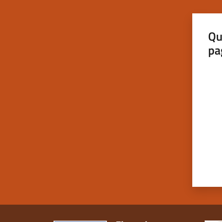
Qu
pa
Valut