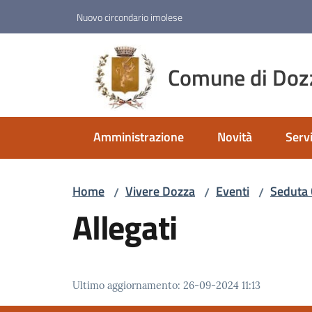
Vai al contenuto
Vai alla navigazione
Vai al footer
Nuovo circondario imolese
Comune di Doz
Amministrazione
Novità
Servi
Home
Vivere Dozza
Eventi
Seduta 
/
/
/
Allegati
Ultimo aggiornamento
:
26-09-2024 11:13