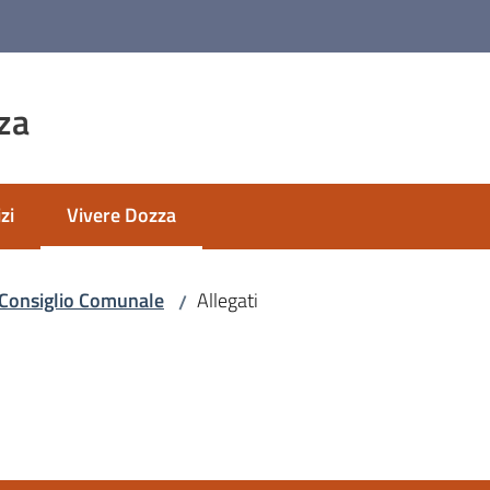
za
zi
Vivere Dozza
Menu selezionato
Consiglio Comunale
Allegati
/