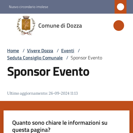
Vai al contenuto
Vai alla navigazione
Vai al footer
Nuovo circondario imolese
Comune
Comune di Dozza
di
Dozza
Home
/
Vivere Dozza
/
Eventi
/
Seduta Consiglio Comunale
/
Sponsor Evento
Amministrazione
Sponsor Evento
Novità
Ultimo aggiornamento
:
26-09-2024 11:13
Servizi
Vivere
Dozza
Quanto sono chiare le informazioni su
Menu selezionato
questa pagina?