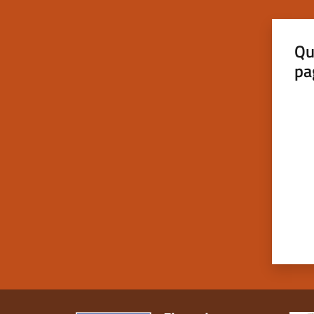
Qu
pa
Valut