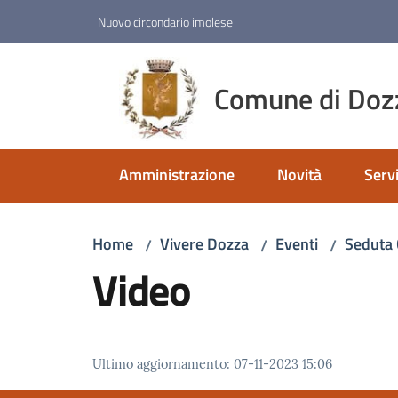
Vai al contenuto
Vai alla navigazione
Vai al footer
Nuovo circondario imolese
Comune di Doz
Amministrazione
Novità
Servi
Home
Vivere Dozza
Eventi
Seduta 
/
/
/
Video
Ultimo aggiornamento
:
07-11-2023 15:06