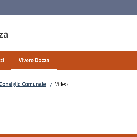
za
zi
Vivere Dozza
Menu selezionato
Consiglio Comunale
Video
/