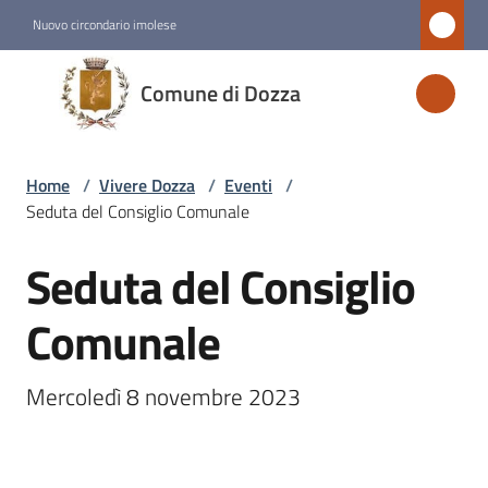
Vai al contenuto
Vai alla navigazione
Vai al footer
Nuovo circondario imolese
Comune
Comune di Dozza
di
Dozza
Home
/
Vivere Dozza
/
Eventi
/
Seduta del Consiglio Comunale
Amministrazione
Seduta del Consiglio
Salta al contenuto
Novità
Comunale
Servizi
Mercoledì 8 novembre 2023
Vivere
Dozza
Menu selezionato