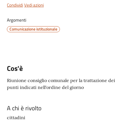
Condividi
Vedi azioni
Argomenti
Comunicazione istituzionale
Servizi
on-
line
Tutti
gli
Cos'è
argomenti
Riunione consiglio comunale per la trattazione dei
punti indicati nell'ordine del giorno
Seguici
su
A chi è rivolto
cittadini