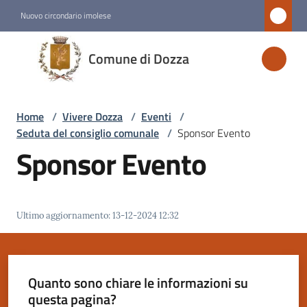
Vai al contenuto
Vai alla navigazione
Vai al footer
Nuovo circondario imolese
Comune
Comune di Dozza
di
Dozza
Home
/
Vivere Dozza
/
Eventi
/
Seduta del consiglio comunale
/
Sponsor Evento
Amministrazione
Sponsor Evento
Novità
Ultimo aggiornamento
:
13-12-2024 12:32
Servizi
Vivere
Dozza
Quanto sono chiare le informazioni su
Menu selezionato
questa pagina?