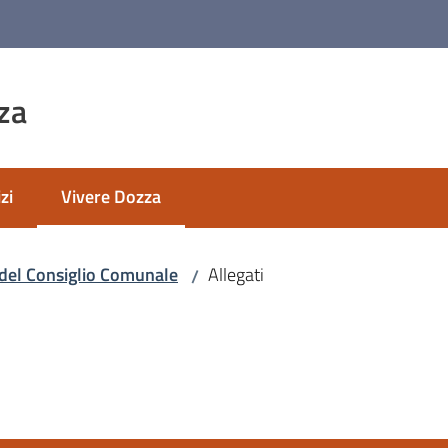
za
zi
Vivere Dozza
Menu selezionato
del Consiglio Comunale
Allegati
/