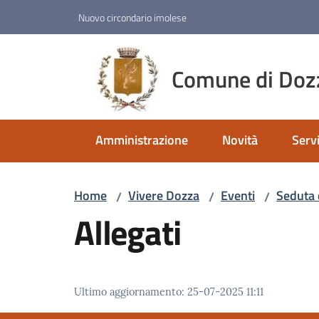
Vai al contenuto
Vai alla navigazione
Vai al footer
Nuovo circondario imolese
Comune di Doz
Amministrazione
Novità
Servi
Home
Vivere Dozza
Eventi
Seduta 
/
/
/
Allegati
Ultimo aggiornamento
:
25-07-2025 11:11