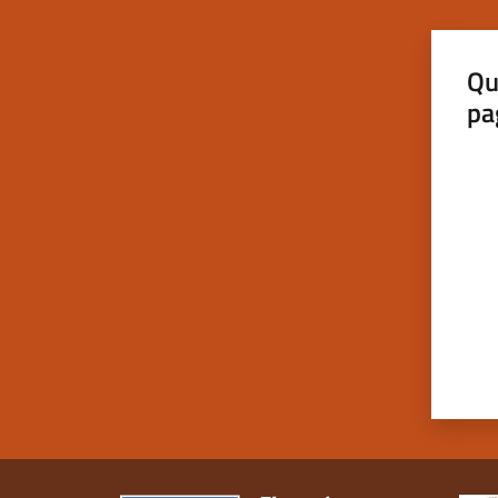
Qu
pa
Valut