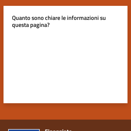
Quanto sono chiare le informazioni su
questa pagina?
Servizi
Valuta da 1 a 5 stelle
on-
line
Tutti
gli
argomenti
Seguici
su