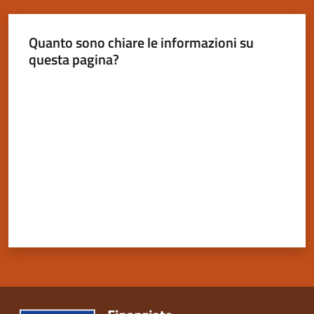
Quanto sono chiare le informazioni su
questa pagina?
Servizi
Valuta da 1 a 5 stelle
on-
line
Tutti
gli
argomenti
Seguici
su