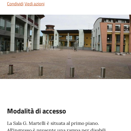
Condividi
Vedi azioni
Servizi
on-
line
Tutti
gli
argomenti
Seguici
su
Modalità di accesso
La Sala G. Martelli è situata al primo piano.
All'ingresso è presente una rampa per disabili.