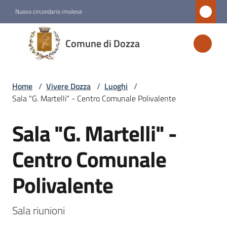
Vai al contenuto
Vai alla navigazione
Vai al footer
Nuovo circondario imolese
Comune
Comune di Dozza
di
Dozza
Home
/
Vivere Dozza
/
Luoghi
/
Sala "G. Martelli" - Centro Comunale Polivalente
Amministrazione
Sala "G. Martelli" -
Salta al contenuto
Novità
Centro Comunale
Servizi
Polivalente
Vivere
Dozza
Sala riunioni 
Menu selezionato