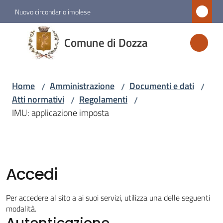
Vai al contenuto
Vai alla navigazione
Vai al footer
Nuovo circondario imolese
Comune
Comune di Dozza
di
Dozza
Home
Amministrazione
Documenti e dati
/
/
/
Atti normativi
Regolamenti
/
/
Amministrazione
IMU: applicazione imposta
Menu selezionato
Novità
Accedi
Servizi
Per accedere al sito a ai suoi servizi, utilizza una delle seguenti
Vivere
modalità.
Autenticazione
Dozza