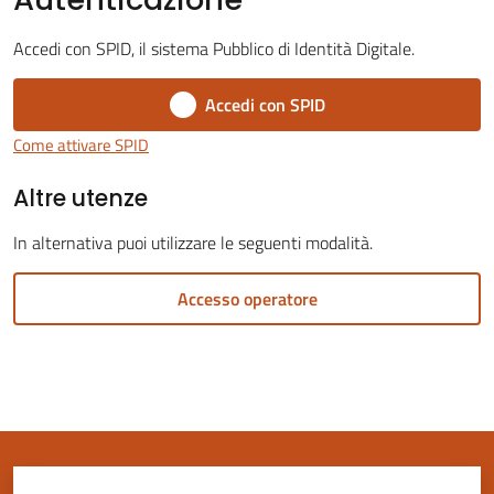
Accedi con SPID, il sistema Pubblico di Identità Digitale.
Accedi con SPID
Servizi
Come attivare SPID
on-
Altre utenze
line
In alternativa puoi utilizzare le seguenti modalità.
Tutti
gli
Accesso operatore
argomenti
Seguici
su