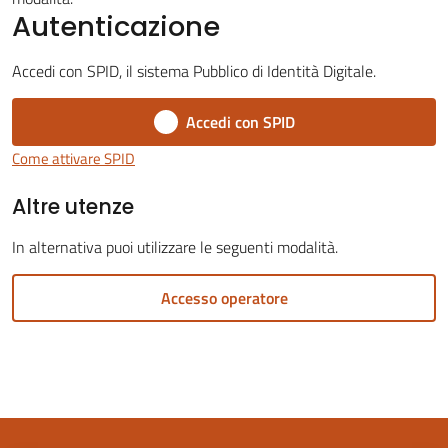
Autenticazione
Accedi con SPID, il sistema Pubblico di Identità Digitale.
Accedi con SPID
Servizi
on-
Come attivare SPID
line
Altre utenze
Tutti
In alternativa puoi utilizzare le seguenti modalità.
gli
argomenti
Accesso operatore
Seguici
su