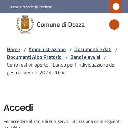
Vai al contenuto
Vai alla navigazione
Vai al footer
Nuovo circondario imolese
Comune
Comune di Dozza
di
Dozza
Home
Amministrazione
Documenti e dati
/
/
/
Documenti Albo Pretorio
Bandi e avvisi
/
/
Amministrazione
Centri estivi: aperto il bando per l'individuazione dei
Menu selezionato
gestori biennio 2023-2024
Novità
Servizi
Accedi
Vivere
Per accedere al sito a ai suoi servizi, utilizza una delle seguenti
Dozza
modalità.