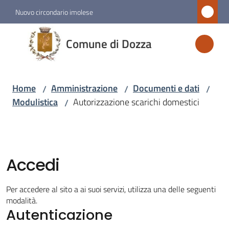
Vai al contenuto
Vai alla navigazione
Vai al footer
Nuovo circondario imolese
Comune
Comune di Dozza
di
Dozza
Home
Amministrazione
Documenti e dati
/
/
/
Modulistica
Autorizzazione scarichi domestici
/
Amministrazione
Menu selezionato
Novità
Accedi
Servizi
Per accedere al sito a ai suoi servizi, utilizza una delle seguenti
modalità.
Autenticazione
Vivere
Dozza