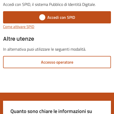
Accedi con SPID, il sistema Pubblico di Identità Digitale.
Accedi con SPID
Come attivare SPID
Servizi
Altre utenze
on-
line
In alternativa puoi utilizzare le seguenti modalità.
Tutti
Accesso operatore
gli
argomenti
Seguici
su
Quanto sono chiare le informazioni su