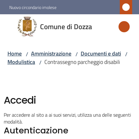
Vai al contenuto
Vai alla navigazione
Vai al footer
Nuovo circondario imolese
Comune
Comune di Dozza
di
Dozza
Home
Amministrazione
Documenti e dati
/
/
/
Modulistica
Contrassegno parcheggio disabili
/
Amministrazione
Menu selezionato
Novità
Accedi
Servizi
Per accedere al sito a ai suoi servizi, utilizza una delle seguenti
modalità.
Autenticazione
Vivere
Dozza