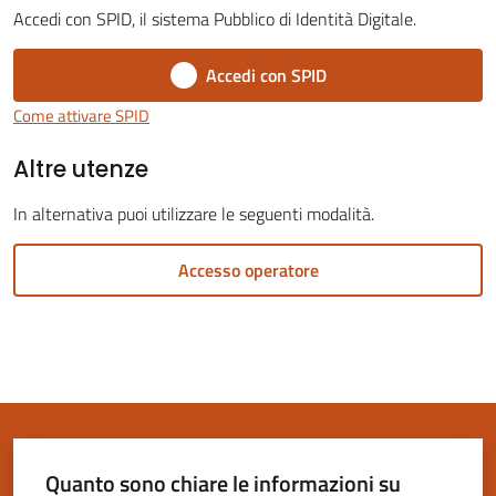
Accedi con SPID, il sistema Pubblico di Identità Digitale.
Accedi con SPID
Come attivare SPID
Servizi
Altre utenze
on-
line
In alternativa puoi utilizzare le seguenti modalità.
Tutti
Accesso operatore
gli
argomenti
Seguici
su
Quanto sono chiare le informazioni su