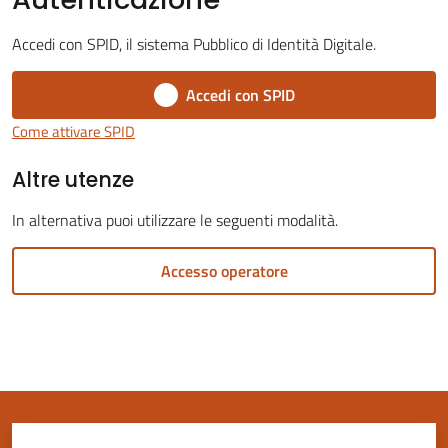
Accedi con SPID, il sistema Pubblico di Identità Digitale.
Accedi con SPID
Servizi
Come attivare SPID
on-
Altre utenze
line
In alternativa puoi utilizzare le seguenti modalità.
Tutti
gli
Accesso operatore
argomenti
Seguici
su