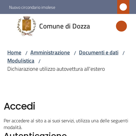
Vai al contenuto
Vai alla navigazione
Vai al footer
Nuovo circondario imolese
Comune
Comune di Dozza
di
Dozza
Home
Amministrazione
Documenti e dati
/
/
/
Modulistica
/
Amministrazione
Dichiarazione utilizzo autovettura all'estero
Menu selezionato
Novità
Accedi
Servizi
Per accedere al sito a ai suoi servizi, utilizza una delle seguenti
Vivere
modalità.
Autenticazione
Dozza