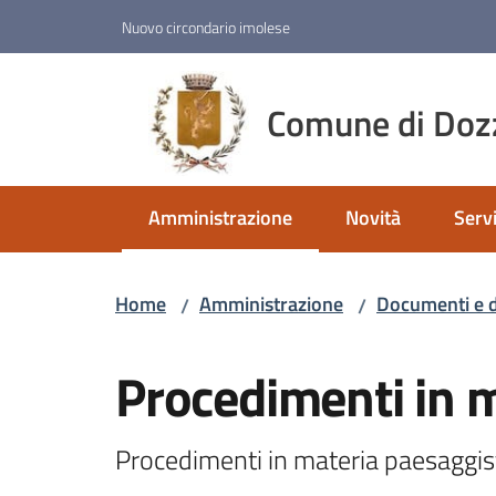
Vai al contenuto
Vai alla navigazione
Vai al footer
Nuovo circondario imolese
Comune di Doz
Amministrazione
Novità
Servi
Menu selezionato
Home
Amministrazione
Documenti e d
/
/
Salta al contenuto
Procedimenti in m
Procedimenti in materia paesaggis