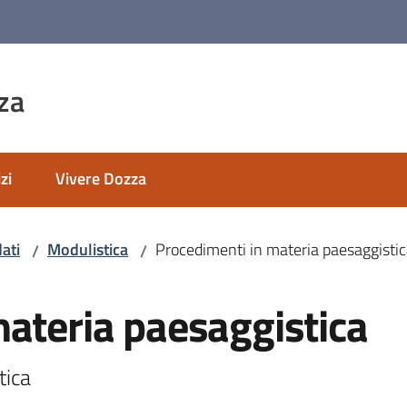
za
zi
Vivere Dozza
ati
Modulistica
Procedimenti in materia paesaggisti
/
/
ateria paesaggistica
tica