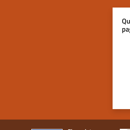
Qu
pa
Valut