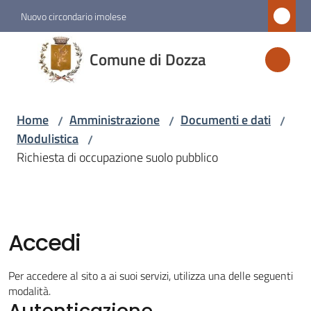
Vai al contenuto
Vai alla navigazione
Vai al footer
Nuovo circondario imolese
Comune
Comune di Dozza
di
Dozza
Home
Amministrazione
Documenti e dati
/
/
/
Modulistica
/
Amministrazione
Richiesta di occupazione suolo pubblico
Menu selezionato
Novità
Accedi
Servizi
Per accedere al sito a ai suoi servizi, utilizza una delle seguenti
Vivere
modalità.
Autenticazione
Dozza