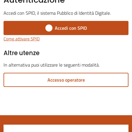
Accedi con SPID, il sistema Pubblico di Identità Digitale.
Accedi con SPID
Servizi
Come attivare SPID
on-
Altre utenze
line
In alternativa puoi utilizzare le seguenti modalità.
Tutti
gli
Accesso operatore
argomenti
Seguici
su