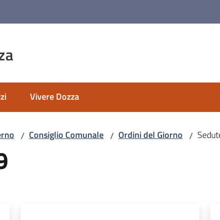
za
zi
Vivere Dozza
erno
Consiglio Comunale
Ordini del Giorno
Sedut
/
/
/
9