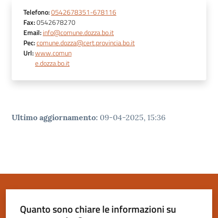
Telefono
:
0542678351-678116
Fax
:
0542678270
Email
:
info@comune.dozza.bo.it
Pec
:
comune.dozza@cert.provincia.bo.it
Url
:
www.comun
e.dozza.bo.it
Ultimo aggiornamento
:
09-04-2025, 15:36
Quanto sono chiare le informazioni su