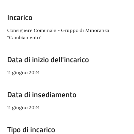
Incarico
Consigliere Comunale - Gruppo di Minoranza
Servizi
"Cambiamento"
on-
line
Data di inizio dell'incarico
Tutti
gli
11 giugno 2024
argomenti
Data di insediamento
Seguici
11 giugno 2024
su
Tipo di incarico