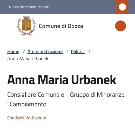
Vai al contenuto
Vai alla navigazione
Vai al footer
Nuovo circondario imolese
Comune
Comune di Dozza
di
Dozza
Home
/
Amministrazione
/
Politici
/
Anna Maria Urbanek
Amministrazione
Menu selezionato
Anna Maria Urbanek
Salta al contenuto
Novità
Consigliere Comunale - Gruppo di Minoranza 
"Cambiamento"
Servizi
Condividi
Vedi azioni
Vivere
Dozza