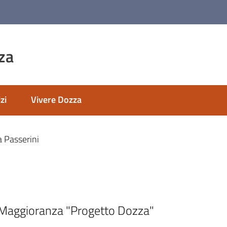
za
zi
Vivere Dozza
a Passerini
 Maggioranza "Progetto Dozza"