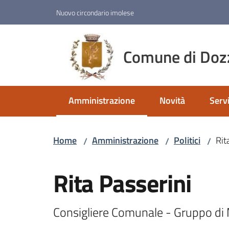
Vai al contenuto
Vai alla navigazione
Vai al footer
Nuovo circondario imolese
Comune di Doz
Amministrazione
Novità
Servi
Menu selezionato
Home
Amministrazione
Politici
Rit
/
/
/
Salta al contenuto
Rita Passerini
Consigliere Comunale - Gruppo di