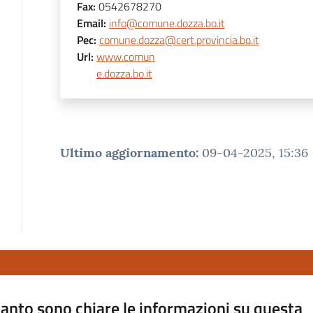
Fax
:
0542678270
Email
:
info@comune.dozza.bo.it
Pec
:
comune.dozza@cert.provincia.bo.it
Url
:
www.comun
e.dozza.bo.it
Ultimo aggiornamento
:
09-04-2025, 15:36
anto sono chiare le informazioni su questa