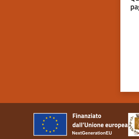
pa
Valut