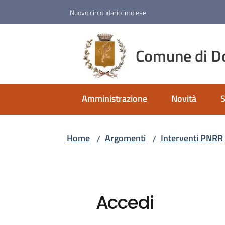
Vai al contenuto
Vai alla navigazione
Vai al footer
Nuovo circondario imolese
Comune di D
Amministrazione
Novità
S
Home
Argomenti
Interventi PNRR
/
/
Accedi