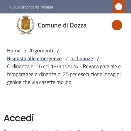
Vai al contenuto
Vai alla navigazione
Vai al footer
Nuovo circondario imolese
Comune
Comune di Dozza
di
Dozza
Home
Argomenti
/
/
Risposta alle emergenze
ordinanze
/
/
Amministrazione
Ordinanza n. 16 del 18/11/2024 - Revoca parziale e
temporanea ordinanza n. 25 per esecuzione indagini
Novità
geologiche via casette molino
Servizi
Vivere
Accedi
Dozza