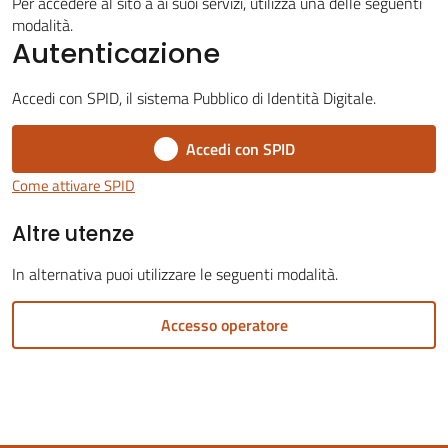
Per accedere al sito a ai suoi servizi, utilizza una delle seguenti
modalità.
Autenticazione
Servizi
Accedi con SPID, il sistema Pubblico di Identità Digitale.
on-
Accedi con SPID
line
Come attivare SPID
Tutti
Altre utenze
gli
argomenti
In alternativa puoi utilizzare le seguenti modalità.
Menu selezionato
Accesso operatore
Seguici
su