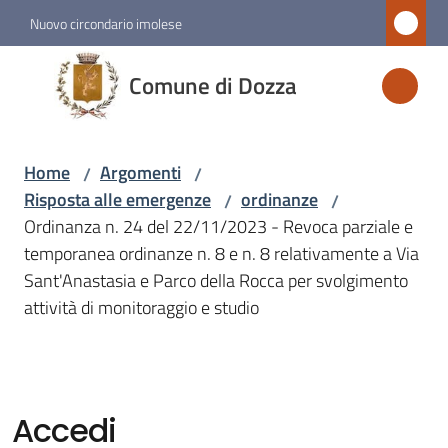
Vai al contenuto
Vai alla navigazione
Vai al footer
Nuovo circondario imolese
Comune
Comune di Dozza
di
Dozza
Home
Argomenti
/
/
Risposta alle emergenze
ordinanze
/
/
Amministrazione
Ordinanza n. 24 del 22/11/2023 - Revoca parziale e
temporanea ordinanze n. 8 e n. 8 relativamente a Via
Novità
Sant'Anastasia e Parco della Rocca per svolgimento
attività di monitoraggio e studio
Servizi
Vivere
Dozza
Accedi