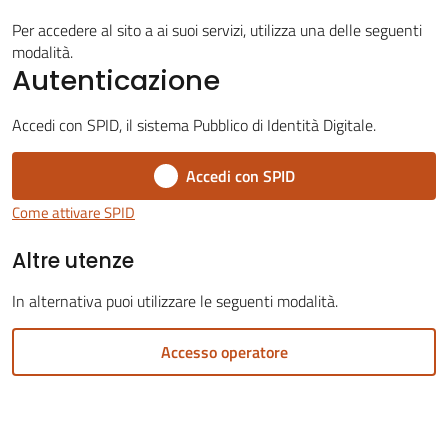
Per accedere al sito a ai suoi servizi, utilizza una delle seguenti
modalità.
Autenticazione
Servizi
on-
Accedi con SPID, il sistema Pubblico di Identità Digitale.
line
Accedi con SPID
Tutti
Come attivare SPID
gli
Altre utenze
argomenti
Menu selezionato
In alternativa puoi utilizzare le seguenti modalità.
Accesso operatore
Seguici
su