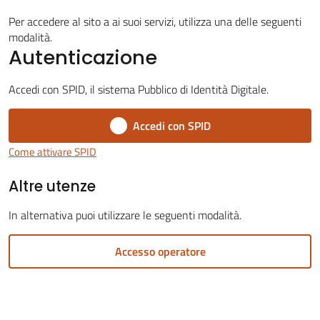
Per accedere al sito a ai suoi servizi, utilizza una delle seguenti
modalità.
Autenticazione
Servizi
on-
Accedi con SPID, il sistema Pubblico di Identità Digitale.
line
Accedi con SPID
Tutti
Come attivare SPID
gli
Altre utenze
argomenti
Menu selezionato
In alternativa puoi utilizzare le seguenti modalità.
Accesso operatore
Seguici
su