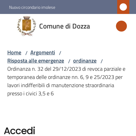
Vai al contenuto
Vai alla navigazione
Vai al footer
Nuovo circondario imolese
Comune
Comune di Dozza
di
Dozza
Home
Argomenti
/
/
Risposta alle emergenze
ordinanze
/
/
Amministrazione
Ordinanza n. 32 del 29/12/2023 di revoca parziale e
temporanea delle ordinanze nn. 6, 9 e 25/2023 per
Novità
lavori indifferibili di manutenzione straordinaria
presso i civici 3,5 e 6
Servizi
Vivere
Dozza
Accedi