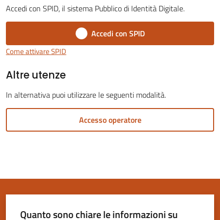
Accedi con SPID, il sistema Pubblico di Identità Digitale.
Accedi con SPID
Servizi
Come attivare SPID
on-
Altre utenze
line
In alternativa puoi utilizzare le seguenti modalità.
Tutti
gli
Accesso operatore
argomenti
Seguici
su
Quanto sono chiare le informazioni su