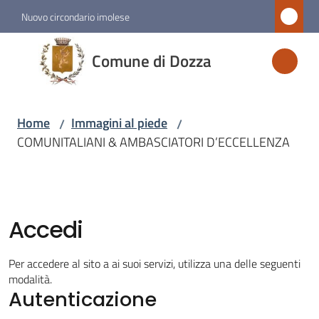
Vai al contenuto
Vai alla navigazione
Vai al footer
Nuovo circondario imolese
Comune
Comune di Dozza
di
Dozza
Home
Immagini al piede
/
/
COMUNITALIANI & AMBASCIATORI D’ECCELLENZA
Amministrazione
Novità
Accedi
Servizi
Per accedere al sito a ai suoi servizi, utilizza una delle seguenti
Vivere
modalità.
Autenticazione
Dozza