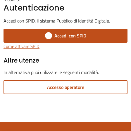
Autenticazione
Accedi con SPID, il sistema Pubblico di Identità Digitale.
Accedi con SPID
Servizi
on-
Come attivare SPID
line
Altre utenze
Tutti
In alternativa puoi utilizzare le seguenti modalità.
gli
argomenti
Accesso operatore
Seguici
su