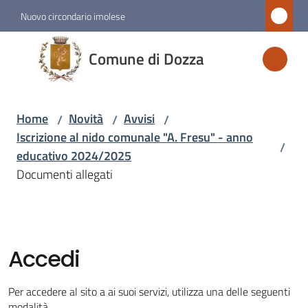
Vai al contenuto
Vai alla navigazione
Vai al footer
Nuovo circondario imolese
Comune
Comune di Dozza
di
Dozza
Home
Novità
Avvisi
/
/
/
Iscrizione al nido comunale "A. Fresu" - anno
/
Amministrazione
educativo 2024/2025
Documenti allegati
Novità
Menu selezionato
Servizi
Accedi
Vivere
Per accedere al sito a ai suoi servizi, utilizza una delle seguenti
Dozza
modalità.