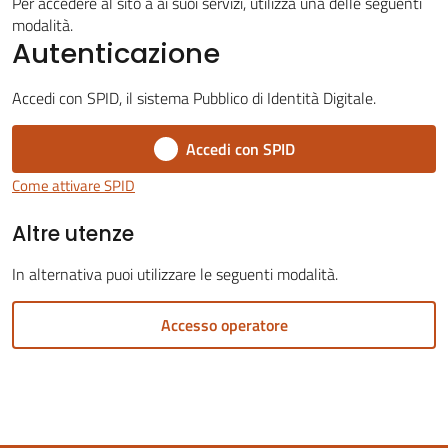
Per accedere al sito a ai suoi servizi, utilizza una delle seguenti
modalità.
Autenticazione
Accedi con SPID, il sistema Pubblico di Identità Digitale.
Servizi
Accedi con SPID
on-
line
Come attivare SPID
Altre utenze
Tutti
gli
In alternativa puoi utilizzare le seguenti modalità.
argomenti
Accesso operatore
Seguici
su