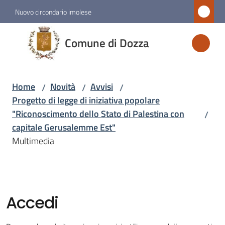
Vai al contenuto
Vai alla navigazione
Vai al footer
Nuovo circondario imolese
Comune
Comune di Dozza
di
Dozza
Home
Novità
Avvisi
/
/
/
Progetto di legge di iniziativa popolare
Amministrazione
"Riconoscimento dello Stato di Palestina con
/
capitale Gerusalemme Est"
Novità
Multimedia
Menu selezionato
Servizi
Accedi
Vivere
Dozza