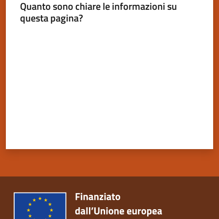
Quanto sono chiare le informazioni su
questa pagina?
Valuta da 1 a 5 stelle
Servizi
on-
line
Tutti
gli
argomenti
Seguici
su