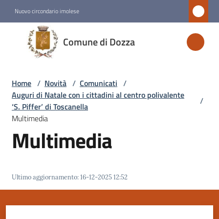
Vai al contenuto
Vai alla navigazione
Vai al footer
Nuovo circondario imolese
Comune
Comune di Dozza
di
Dozza
Home
/
Novità
/
Comunicati
/
Auguri di Natale con i cittadini al centro polivalente
/
Amministrazione
‘S. Piffer’ di Toscanella
Multimedia
Multimedia
Novità
Menu selezionato
Servizi
Ultimo aggiornamento
:
16-12-2025 12:52
Vivere
Dozza