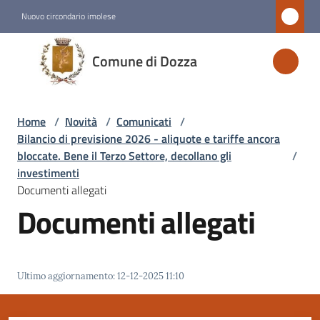
Vai al contenuto
Vai alla navigazione
Vai al footer
Nuovo circondario imolese
Comune
Comune di Dozza
di
Dozza
Home
/
Novità
/
Comunicati
/
Bilancio di previsione 2026 - aliquote e tariffe ancora
Amministrazione
bloccate. Bene il Terzo Settore, decollano gli
/
investimenti
Documenti allegati
Novità
Documenti allegati
Menu selezionato
Servizi
Ultimo aggiornamento
:
12-12-2025 11:10
Vivere
Dozza