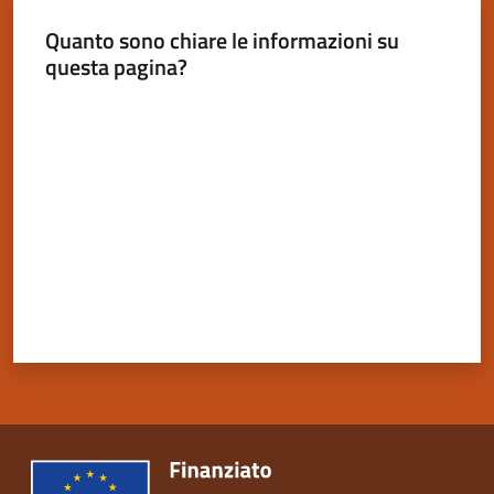
Quanto sono chiare le informazioni su
questa pagina?
Valuta da 1 a 5 stelle
Servizi
on-
line
Tutti
gli
argomenti
Seguici
su