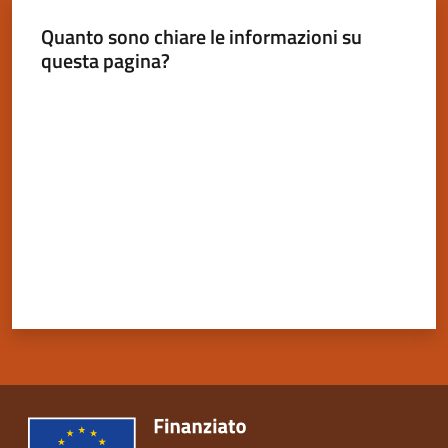
Quanto sono chiare le informazioni su
questa pagina?
Valuta da 1 a 5 stelle
Servizi
on-
line
Tutti
gli
argomenti
Seguici
su