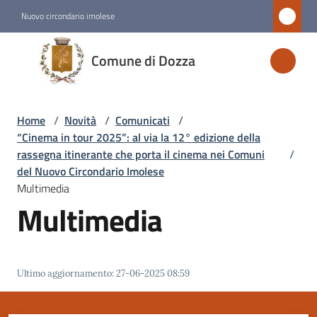
Vai al contenuto
Vai alla navigazione
Vai al footer
Nuovo circondario imolese
Comune
Comune di Dozza
di
Dozza
Home
/
Novità
/
Comunicati
/
“Cinema in tour 2025”: al via la 12° edizione della
Amministrazione
rassegna itinerante che porta il cinema nei Comuni
/
del Nuovo Circondario Imolese
Multimedia
Novità
Multimedia
Menu selezionato
Servizi
Ultimo aggiornamento
:
27-06-2025 08:59
Vivere
Dozza