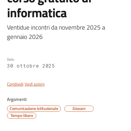
informatica
Ventidue incontri da novembre 2025 a 
Servizi
gennaio 2026
on-
line
Data
:
Tutti
30 ottobre 2025
gli
argomenti
Condividi
Vedi azioni
Argomenti
Seguici
su
Comunicazione istituzionale
Giovani
Tempo libero