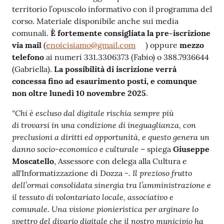
territorio l’opuscolo informativo con il programma del
corso. Materiale disponibile anche sui media
comunali.
È fortemente consigliata la pre-iscrizione
via mail
(
enoicisiamo@gmail.com
) oppure
mezzo
telefono
ai numeri 331.3306373 (Fabio) o 388.7936644
(Gabriella).
La possibilità di iscrizione verrà
concessa
fino ad esaurimento posti, e comunque
non oltre lunedì 10 novembre 2025
.
“Chi è escluso dal digitale rischia sempre più
di trovarsi in una condizione di ineguaglianza, con
preclusioni a diritti ed opportunità, e questo genera un
danno socio-economico e culturale –
spiega
Giuseppe
Moscatello
, Assessore con delega alla Cultura e
. Il prezioso frutto
all'Informatizzazione di Dozza -
dell’ormai consolidata sinergia tra l’amministrazione e
il tessuto di volontariato locale, associativo e
comunale. Una visione pionieristica per arginare lo
spettro del divario digitale che il nostro municipio ha