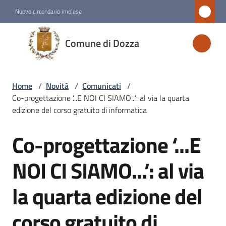
Vai al contenuto
Vai alla navigazione
Vai al footer
Nuovo circondario imolese
Comune
Comune di Dozza
di
Dozza
Home
/
Novità
/
Comunicati
/
Co-progettazione ‘...E NOI CI SIAMO...’: al via la quarta
Amministrazione
edizione del corso gratuito di informatica
Co-progettazione ‘...E
Novità
Salta al contenuto
Menu selezionato
NOI CI SIAMO...’: al via
Servizi
la quarta edizione del
Vivere
corso gratuito di
Dozza