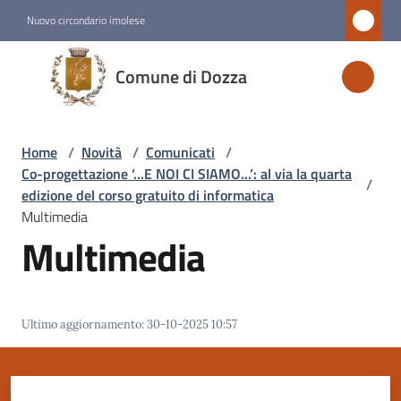
Vai al contenuto
Vai alla navigazione
Vai al footer
Nuovo circondario imolese
Comune
Comune di Dozza
di
Dozza
Home
/
Novità
/
Comunicati
/
Co-progettazione ‘...E NOI CI SIAMO...’: al via la quarta
/
Amministrazione
edizione del corso gratuito di informatica
Multimedia
Multimedia
Novità
Menu selezionato
Servizi
Ultimo aggiornamento
:
30-10-2025 10:57
Vivere
Dozza