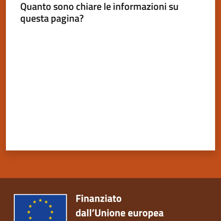
Quanto sono chiare le informazioni su
questa pagina?
Valuta da 1 a 5 stelle
Servizi
on-
line
Tutti
gli
argomenti
Seguici
su