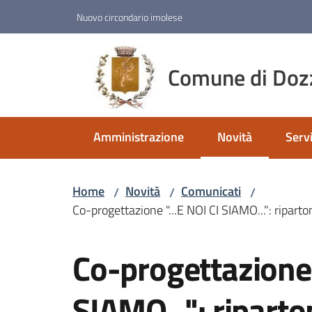
Vai al contenuto
Vai alla navigazione
Vai al footer
Nuovo circondario imolese
Comune di Doz
Amministrazione
Novità
Servi
Menu selezionato
Home
Novità
Comunicati
/
/
/
Co-progettazione "...E NOI CI SIAMO...": ripar
Salta al contenuto
Co-progettazione 
SIAMO...": riparton