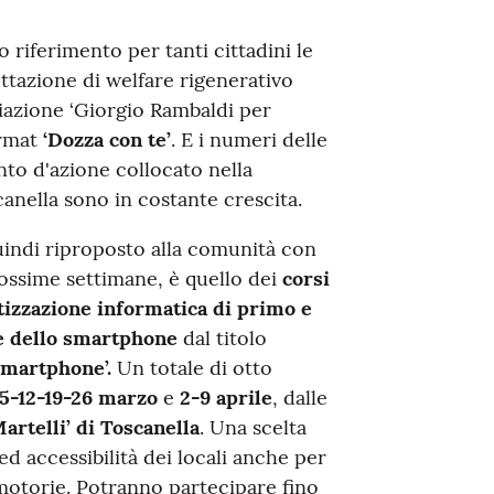
riferimento per tanti cittadini le
ttazione di welfare rigenerativo
iazione ‘Giorgio Rambaldi per
ormat
‘Dozza con te’
. E i numeri delle
nto d'azione collocato nella
anella sono in costante crescita.
quindi riproposto alla comunità con
ssime settimane, è quello dei
corsi
etizzazione informatica di primo e
 e dello smartphone
dal titolo
smartphone’.
Un totale di otto
5-12-19-26 marzo
e
2-9 aprile
, dalle
artelli’ di Toscanella
. Una scelta
 ed accessibilità dei locali anche per
à motorie. Potranno partecipare fino