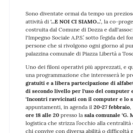
Contenuto
Sono diventate ormai da tempo un prezioso 
attività di
‘...E NOI CI SIAMO...’
, la co-proge
costruita dal Comune di Dozza e dall'assoc
l'Impegno Sociale A.P.S.’ sotto l’egida del f
persone che si rivolgono ogni giorno al pu
palazzina comunale di Piazza Libertà a Tosc
Uno dei filoni operativi più apprezzati, e 
una programmazione che interesserà le pro
gratuiti e a libera partecipazione di alfab
di secondo livello per l'uso del computer
‘Incontri ravvicinati con il computer e lo 
appuntamenti, in agenda il
20-27 febbraio
,
ore 18 alle 20
presso la
sala comunale ‘G. M
logistica che strizza l’occhio alla centralità
chi convive con diversa abilità o difficolt