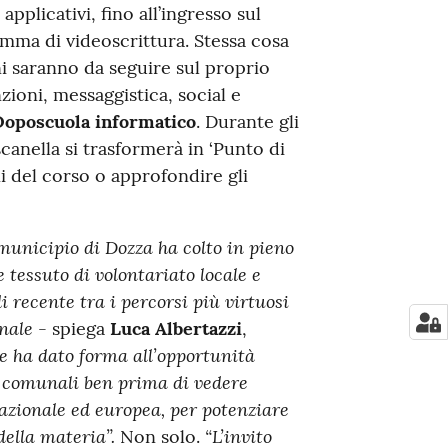
pplicativi, fino all’ingresso sul
amma di videoscrittura. Stessa cosa
ni saranno da seguire sul proprio
zioni, messaggistica, social e
oposcuola informatico
. Durante gli
scanella si trasformerà in ‘Punto di
oni del corso o approfondire gli
l municipio di Dozza ha colto in pieno
e tessuto di volontariato locale e
i recente tra i percorsi più virtuosi
onale
- spiega
Luca Albertazzi
,
 ha dato forma all’opportunità
se comunali ben prima di vedere
nazionale ed europea, per potenziare
 della materia”.
“L’invito
Non solo.