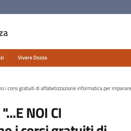
za
zi
Vivere Dozza
tono i corsi gratuiti di alfabetizzazione informatica per imp
"...E NOI CI
o i corsi gratuiti di