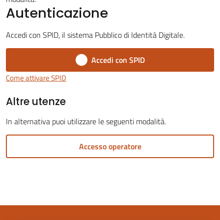
Autenticazione
Accedi con SPID, il sistema Pubblico di Identità Digitale.
Accedi con SPID
Servizi
on-
Come attivare SPID
line
Altre utenze
Tutti
In alternativa puoi utilizzare le seguenti modalità.
gli
argomenti
Accesso operatore
Seguici
su