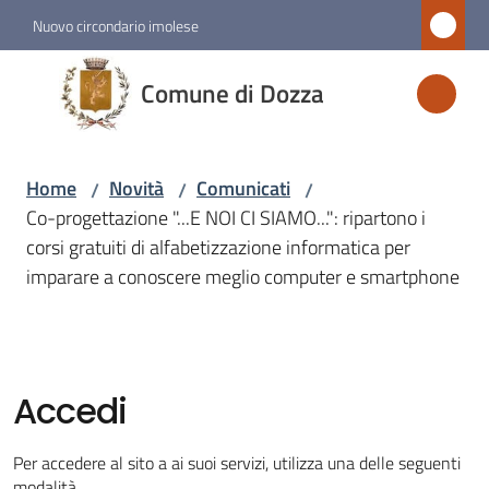
Vai al contenuto
Vai alla navigazione
Vai al footer
Nuovo circondario imolese
Comune
Comune di Dozza
di
Dozza
Home
Novità
Comunicati
/
/
/
Co-progettazione "...E NOI CI SIAMO...": ripartono i
Amministrazione
corsi gratuiti di alfabetizzazione informatica per
imparare a conoscere meglio computer e smartphone
Novità
Menu selezionato
Servizi
Accedi
Vivere
Per accedere al sito a ai suoi servizi, utilizza una delle seguenti
Dozza
modalità.