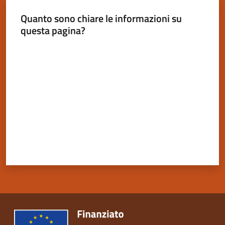
Quanto sono chiare le informazioni su
questa pagina?
Valuta da 1 a 5 stelle
Servizi
on-
line
Tutti
gli
argomenti
Seguici
su