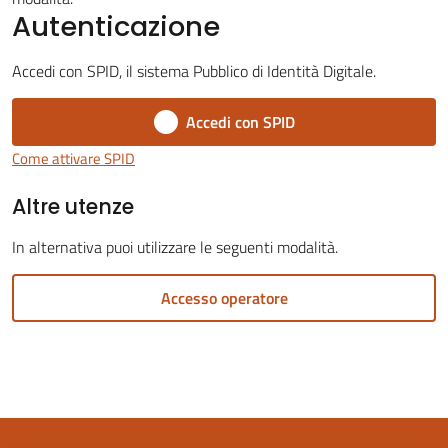
Autenticazione
Accedi con SPID, il sistema Pubblico di Identità Digitale.
Accedi con SPID
Servizi
on-
Come attivare SPID
line
Altre utenze
Tutti
In alternativa puoi utilizzare le seguenti modalità.
gli
argomenti
Accesso operatore
Seguici
su