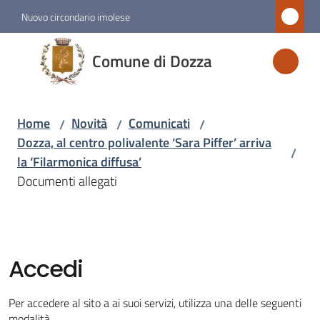
Vai al contenuto
Vai alla navigazione
Vai al footer
Nuovo circondario imolese
Comune
Comune di Dozza
di
Dozza
Home
Novità
Comunicati
/
/
/
Dozza, al centro polivalente ‘Sara Piffer’ arriva
/
Amministrazione
la ‘Filarmonica diffusa’
Documenti allegati
Novità
Menu selezionato
Servizi
Accedi
Vivere
Per accedere al sito a ai suoi servizi, utilizza una delle seguenti
Dozza
modalità.