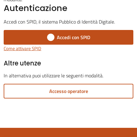
Autenticazione
Accedi con SPID, il sistema Pubblico di Identità Digitale.
Accedi con SPID
Servizi
on-
Come attivare SPID
line
Altre utenze
Tutti
In alternativa puoi utilizzare le seguenti modalità.
gli
argomenti
Accesso operatore
Seguici
su