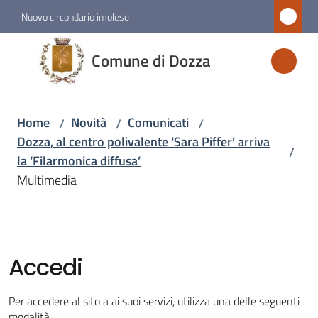
Vai al contenuto
Vai alla navigazione
Vai al footer
Nuovo circondario imolese
Comune
Comune di Dozza
di
Dozza
Home
Novità
Comunicati
/
/
/
Dozza, al centro polivalente ‘Sara Piffer’ arriva
/
Amministrazione
la ‘Filarmonica diffusa’
Multimedia
Novità
Menu selezionato
Servizi
Accedi
Vivere
Per accedere al sito a ai suoi servizi, utilizza una delle seguenti
Dozza
modalità.