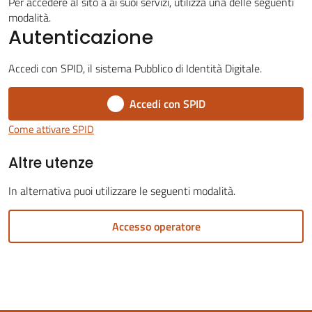
Per accedere al sito a ai suoi servizi, utilizza una delle seguenti
modalità.
Autenticazione
Accedi con SPID, il sistema Pubblico di Identità Digitale.
Servizi
Accedi con SPID
on-
line
Come attivare SPID
Altre utenze
Tutti
gli
In alternativa puoi utilizzare le seguenti modalità.
argomenti
Accesso operatore
Seguici
su