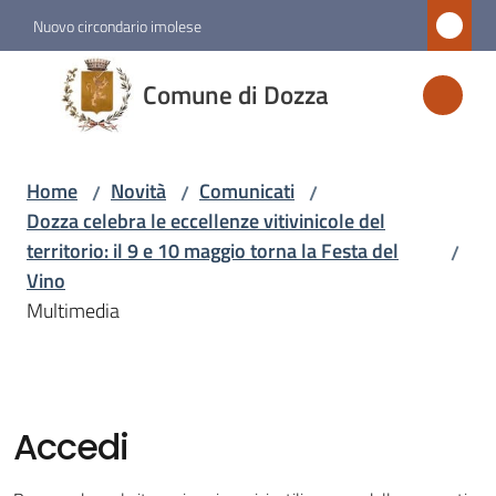
Vai al contenuto
Vai alla navigazione
Vai al footer
Nuovo circondario imolese
Comune
Comune di Dozza
di
Dozza
Home
Novità
Comunicati
/
/
/
Dozza celebra le eccellenze vitivinicole del
Amministrazione
territorio: il 9 e 10 maggio torna la Festa del
/
Vino
Novità
Multimedia
Menu selezionato
Servizi
Accedi
Vivere
Dozza