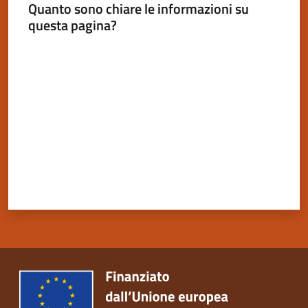
Quanto sono chiare le informazioni su
questa pagina?
Valuta da 1 a 5 stelle
Servizi
on-
line
Tutti
gli
argomenti
Seguici
su