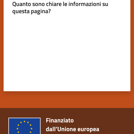
Quanto sono chiare le informazioni su
questa pagina?
Valuta da 1 a 5 stelle
Servizi
on-
line
Tutti
gli
argomenti
Seguici
su