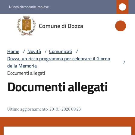
Vai al contenuto
Vai alla navigazione
Vai al footer
Nuovo circondario imolese
Comune
Comune di Dozza
di
Dozza
Home
/
Novità
/
Comunicati
/
Dozza, un ricco programma per celebrare il Giorno
/
Amministrazione
della Memoria
Documenti allegati
Documenti allegati
Novità
Menu selezionato
Servizi
Ultimo aggiornamento
:
20-01-2026 09:23
Vivere
Dozza